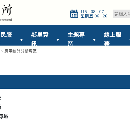
115 - 08 - 07
星期五 06 : 26
便民服
鄰里資
主題專
線上服
務
訊
區
務
>
應用統計分析專區
2
所
專區