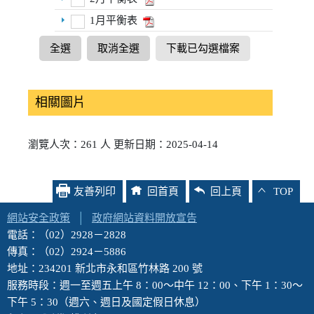
1月平衡表
全選
取消全選
下載已勾選檔案
相關圖片
瀏覽人次：261 人 更新日期：2025-04-14
友善列印
回首頁
回上頁
TOP
網站安全政策
│
政府網站資料開放宣告
電話：（02）2928－2828
傳真：（02）2924－5886
地址：234201 新北市永和區竹林路 200 號
服務時段：週一至週五上午 8：00～中午 12：00、下午 1：30～
下午 5：30（週六、週日及國定假日休息）