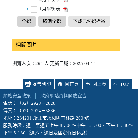
1月平衡表
全選
取消全選
下載已勾選檔案
相關圖片
瀏覽人次：264 人 更新日期：2025-04-14
友善列印
回首頁
回上頁
TOP
網站安全政策
│
政府網站資料開放宣告
電話：（02）2928－2828
傳真：（02）2924－5886
地址：234201 新北市永和區竹林路 200 號
服務時段：週一至週五上午 8：00～中午 12：00、下午 1：30～
下午 5：30（週六、週日及國定假日休息）