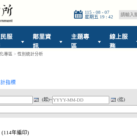
115 - 08 - 07
星期五 19 : 42
便民服
鄰里資
主題專
線上服
務
訊
區
務
化專區
>
性別統計分析
統計指標
(起)~
(迄)
(114年編印)