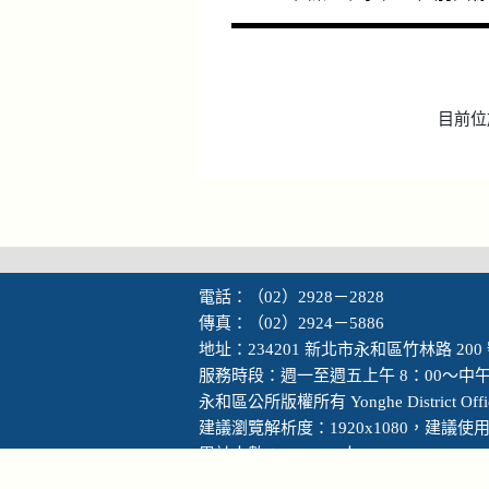
目前位
電話：（02）2928－2828
傳真：（02）2924－5886
地址：234201 新北市永和區竹林路 200
服務時段：週一至週五上午 8：00～中午 
永和區公所版權所有 Yonghe District Office, N
建議瀏覽解析度：1920x1080，建議使用 Go
累計人數：1830327人