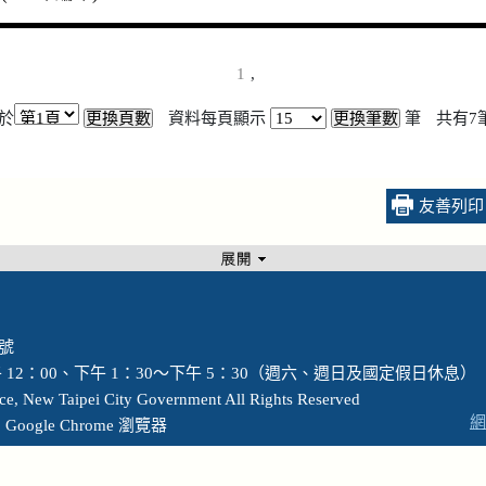
1
,
於
資料每頁顯示
筆
共有
7
友善列印
 號
12：00、下午 1：30～下午 5：30（週六、週日及國定假日休息）
ew Taipei City Government All Rights Reserved
網
ogle Chrome 瀏覽器