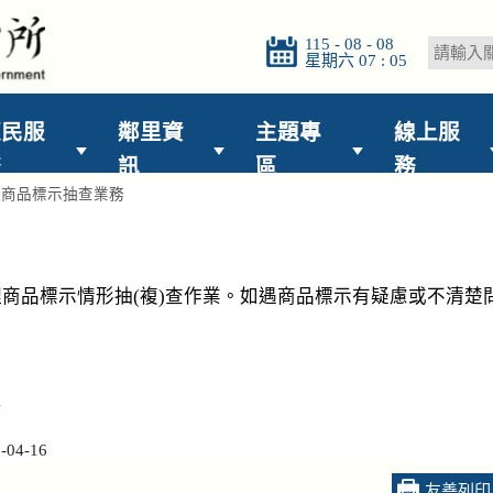
115 - 08 - 08
星期六 07 : 05
便民服
鄰里資
主題專
線上服
務
訊
區
務
>
商品標示抽查業務
品標示情形抽(複)查作業。如遇商品標示有疑慮或不清楚問題
4
04-16
友善列印