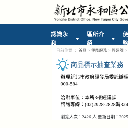
進入內容區塊
認識永
區所介
和
紹
目前位置 ：
首頁
>
便民服務
>
經建課
商品標示抽查業務
辦理新北市政府經發局委託辦理商
000-584
洽辦單位：本所3樓經建課
諮詢專線：(02)2928-2828轉32
瀏覽人次：2426 人 更新日期：2025-