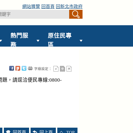
網站導覽
回首頁
回新北市政府
熱門服
原住民專
務
區
字級設定：
，請逕洽便民專線:0800-
回首頁
回上頁
TOP