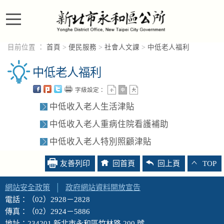
進入內容區塊
目前位置 ：
首頁
>
便民服務
>
社會人文課
>
中低老人福利
中低老人福利
字級設定：
中低收入老人生活津貼
中低收入老人重病住院看護補助
中低收入老人特別照顧津貼
友善列印
回首頁
回上頁
TOP
網站安全政策
│
政府網站資料開放宣告
電話：（02）2928－2828
傳真：（02）2924－5886
地址：234201 新北市永和區竹林路 200 號