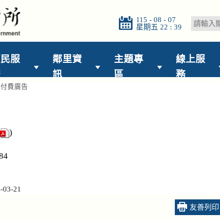
115 - 08 - 07
星期五 22 : 39
便民服
鄰里資
主題專
線上服
務
訊
區
務
>
付費廣告
)
84
03-21
友善列印