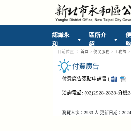
進入內容區塊
認識永
區所介
和
紹
目前位置 ：
首頁
>
便民服務
>
工務課
付費廣告
付費廣告張貼申請書 (
洽詢電話: (02)2928-2828-分機2
瀏覽人次：2933 人 更新日期：2024-