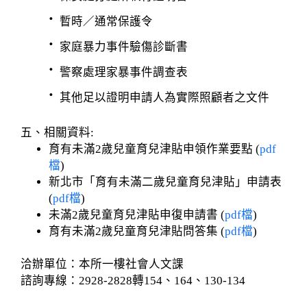
．
暫時／通常保護令
．
家庭暴力事件驗傷診斷書
．
警察處理家暴事件調查表
．
其他足以證明申請人為實際照顧者之文件
五、相關資料:
育有未滿2歲兒童育兒津貼申領作業要點 (
pdf
檔
)
新北市「育有未滿二歲兒童育兒津貼」申請表
(
pdf檔
)
未滿2歲兒童育兒津貼申復申請書 (
pdf檔
)
育有未滿2歲兒童育兒津貼問答集 (
pdf檔
)
洽辦單位：本所一樓社會人文課
諮詢專線：2928-2828轉154、164、130-134