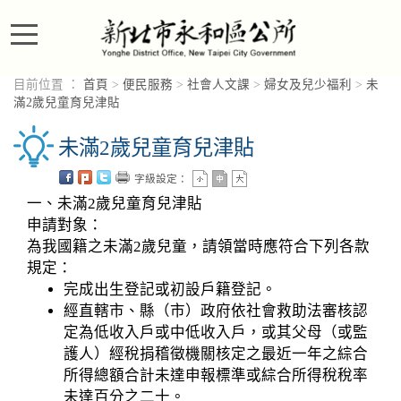
進入內容區塊
目前位置 ：
首頁
>
便民服務
>
社會人文課
>
婦女及兒少福利
>
未
滿2歲兒童育兒津貼
未滿2歲兒童育兒津貼
字級設定：
一、未滿2歲兒童育兒津貼
申請對象：
為我國籍之未滿2歲兒童，請領當時應符合下列各款
規定：
完成出生登記或初設戶籍登記。
經直轄市、縣（市）政府依社會救助法審核認
定為低收入戶或中低收入戶，或其父母（或監
護人）經稅捐稽徵機關核定之最近一年之綜合
所得總額合計未達申報標準或綜合所得稅稅率
未達百分之二十。