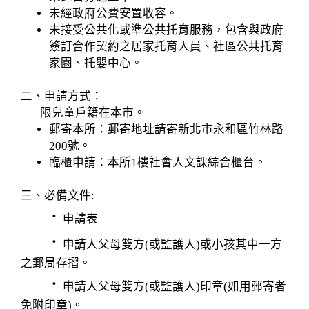
未經政府公費安置收容。
未接受公共化或準公共托育服務，包含與政府
簽訂合作契約之居家托育人員、社區公共托育
家園、托嬰中心。
二、申請方式：
限兒童戶籍在本市。
郵寄本所：郵寄地址請寄新北市永和區竹林路
200號。
臨櫃申請：本所1樓社會人文課綜合櫃台。
三、必備文件:
．
申請表
．
申請人父母雙方(或監護人)或小孩其中一方
之郵局存摺。
．
申請人父母雙方(或監護人)印章(如用郵寄者
免附印章)。