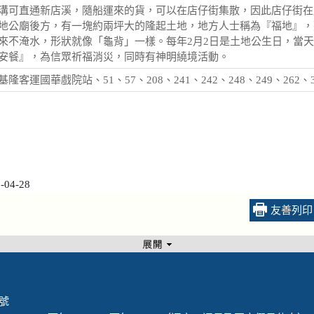
溝可直通新店溪，隨船運來的貨，可以在店仔街集散，因此店仔街在
地公廟後方，有一塊約兩坪大的隆起土地，地方人士稱為『福地』，
來不淹水，形狀就像「龜背」一樣。每年2月2日是土地公生日，當
安餐』，為信眾祈福消災，同時有神明繞境活動。
客運國華戲院站、51、57、208、241、242、248、249、262、3
04-28
友善列印
 號