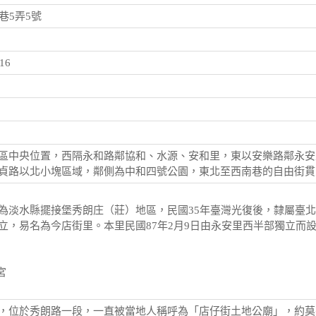
巷5弄5號
16
區中央位置，西隔永和路鄰協和、水源、安和里，東以安樂路鄰永安
貞路以北小塊區域，鄰側為中和四號公園，東北至西南巷的自由街貫
為淡水縣擺接堡秀朗庄（莊）地區，民國35年臺灣光復後，隸屬臺北縣
立，易名為今店街里。本里民國87年2月9日由永安里西半部獨立而設
宮
，位於秀朗路一段，一直被當地人稱呼為「店仔街土地公廟」，約莫