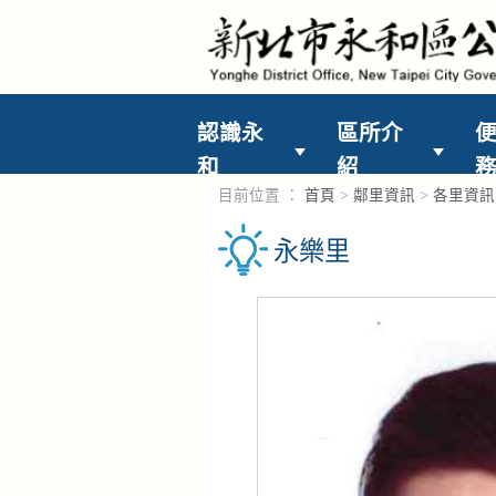
進入內容區塊
認識永
區所介
和
紹
目前位置 ：
首頁
>
鄰里資訊
>
各里資訊
永樂里