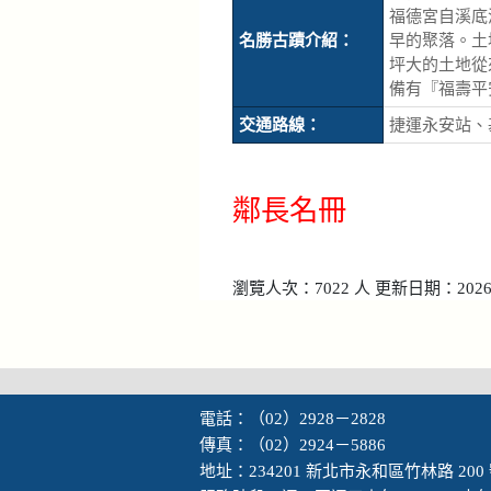
福德宮自溪底
名勝古蹟介紹：
早的聚落。土
坪大的土地從
備有『福壽平
交通路線：
捷運永安站、基隆
鄰長名冊
瀏覽人次：7022 人 更新日期：2026-
電話：（02）2928－2828
傳真：（02）2924－5886
地址：234201 新北市永和區竹林路 200