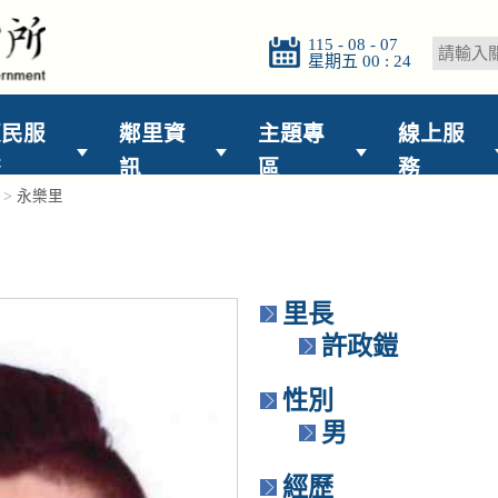
115 - 08 - 07
星期五 00 : 24
便民服
鄰里資
主題專
線上服
務
訊
區
務
>
永樂里
里長
許政鎧
性別
男
經歷