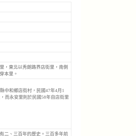
里，東北以秀朗路界店街里，南側
穿本里。
中和鄉店街村，民國47年4月1
，而永安里則於民國58年自店街里
有二、三百年的歷史。三百多年前