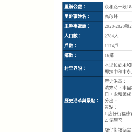
里辦公處：
永和路一段18
里幹事姓名：
高啟峰
里幹事電話：
2928-2828轉2
人口數：
2784人
戶數：
1174戶
鄰數：
16鄰
本里位於永和
村里界説：
即接中和市永
歷史沿革：
清末時，本里
日，永和鎮成
歷史沿革與景點：
分出。
景點：
1.店仔街福德
2. 湄聖宮
店仔街福德宮